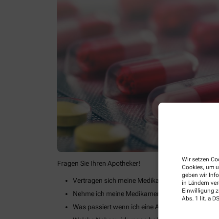
Wir setzen Coo
Fragen Sie Ihren Apotheker!
Cookies, um u
geben wir Inf
Vertragen sich meine Medikamente miteinander?
in Ländern ve
Einwilligung z
Nehme ich meine Medikamente richtig ein?
Abs. 1 lit. a
Was passiert wenn ich eine Arzneimitteleinnahm