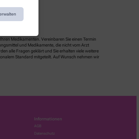
erwalten
u Ihren Medikamenten. Vereinbaren Sie einen Termin
ngsmittel und Medikamente, die nicht vom Arzt
n alle Fragen geklärt und Sie erhalten viele weitere
tionalem Standard mitgeteilt. Auf Wunsch nehmen wir
Informationen
AGB
Datenschutz