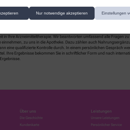
el?
 ich nur hin und wieder nehme, oder mit Lebensmitteln?
kzeptieren
Nur notwendige akzeptieren
Einstellungen v
t in Ihre Arzneimitteltherapie. Wir beantworten umfassend alle Fragen z
Sie einnehmen, zu uns in die Apotheke. Dazu zählen auch Nahrungsergänzu
 eine qualifizierte Kontrolle durch. In einem persönlichen Gespräch werde
tel. Ihre Ergebnisse bekommen Sie in schriftlicher Form und nach interna
 Ergebnisse.
Über uns
Leistungen
Die Geschichte
Unsere Leistungen
Kundenkarte
Persönlicher Service