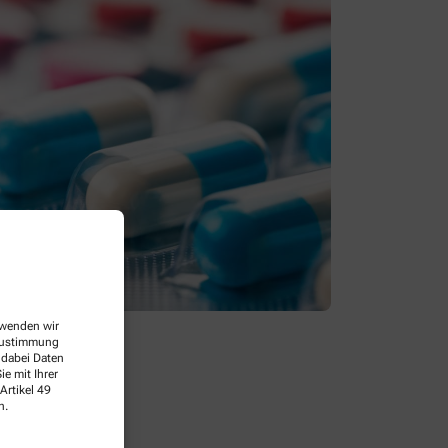
erwenden wir
 Zustimmung
 dabei Daten
e mit Ihrer
Artikel 49
n.