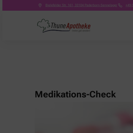
Bielefelder Str. 161
,
33104
Paderborn-Sennelager
+49-
Medikations-Check