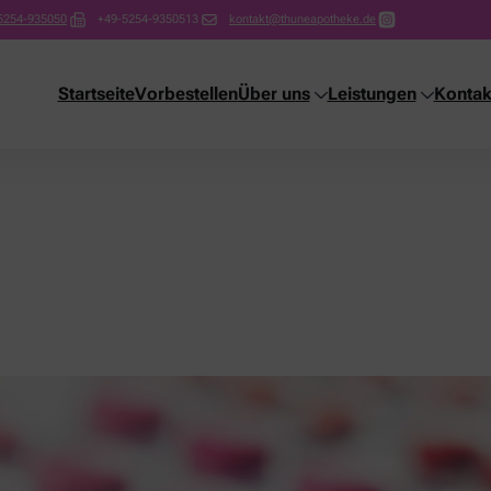
5254-935050
+49-5254-9350513
kontakt@thuneapotheke.de
Startseite
Vorbestellen
Über uns
Leistungen
Kontak