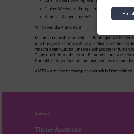
Welche Nebenwirkungen haben meine Arzneimitt
Gibt es Wechselwirkungen mit Medikamenten, die
Alle a
Kann ich Kosten sparen?
Wir haben die Antworten!
Mit unserem AMTS-Tabletten-TÜV bringen wir Sicherhei
und bringen Sie dann einfach alle Medikamente, die 
verschrieben wurden. Unsere Fachapotheker führen dann
Tipps und Informationen zur Einnahme Ihrer Arzneimit
Kontakt zu Ihrem Arzt auf und besprechen mit ihm die
AMTS = Arzneimitteltherapiesicherheit in Deutschland
Kontakt
Thune-Apotheke