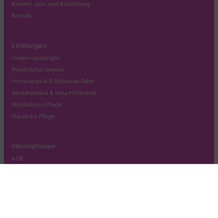
Karriere, Jobs und Ausbildung
Kontakt
Leistungen
Unsere Leistungen
Persönlicher Service
Homöopathie & Schüssler Salze
Sanitätsartikel & Reha-Hilfsmittel
Medikations-Check
Häusliche Pflege
Informationen
AGB
Datenschutz
Impressum
Barrierefreiheitserklärung