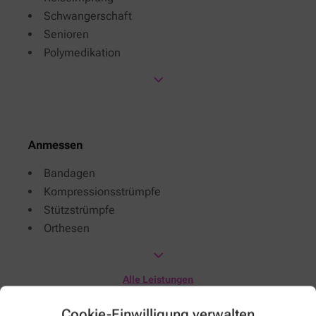
Schwangerschaft
Senioren
Polymedikation
Anmessen
Bandagen
Kompressionsstrümpfe
Stützstrümpfe
Orthesen
Alle Leistungen
Karriere, Jobs und Ausbildung
Cookie-Einwilligung verwalten