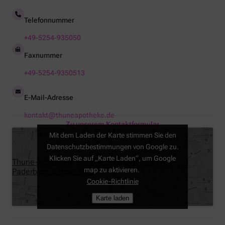
Telefonnummer
+49-5254-935050
Faxnummer
+49-5254-9350513
E-Mail-Adresse
kontakt@thuneapotheke.de
Zu unserem Kontaktformular
Mit dem Laden der Karte stimmen Sie den
Datenschutzbestimmungen von Google zu.
Klicken Sie auf „Karte Laden“, um Google
Thune-Apotheke, Bielefelder Str. 161, 33104
map zu aktivieren.
Paderborn-Sennelager
Cookie-Richtlinie
Karte laden