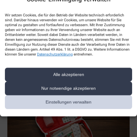
Teilen Sie Ihre Leidenschaft für Gesundheit mit uns und werden
Wir setzen Cookies, die für den Betrieb der Website technisch erforderlich
Sie Teil unseres Teams.
sind. Darüber hinaus verwenden wir Cookies, um unsere Website für Sie
optimal zu gestalten und fortlaufend zu verbessern. Mit Ihrer Zustimmung
Mehr erfahren
geben wir Informationen zu Ihrer Verwendung unserer Website auch an
Wir sind für Sie da – vor Ort und digital
Drittanbieter weiter. Soweit dabei Daten in Ländern verarbeitet werden, in
denen kein angemessenes Datenschutzniveau besteht, stimmen Sie mit Ihrer
Einwilligung zur Nutzung dieser Dienste auch der Verarbeitung Ihrer Daten in
diesen Ländern gem. Artikel 49 Abs. 1 lit. a DSGVO zu. Weitere Informationen
Unsere Apotheke steht nicht nur als vertrauenswürdiger Ort in
können Sie unserer
Datenschutzerklärung
entnehmen.
Ihrer Nachbarschaft, sondern auch als digitaler Begleiter zur
Verfügung. Vor Ort bieten wir Ihnen eine persönliche Beratung
und Betreuung an. Online stehen wir Ihnen mit derselben
Alle akzeptieren
Expertise und Fürsorge zur Verfügung. In beiden Dimensionen,
physisch und digital, bleiben wir Ihr verlässlicher Partner in allen
Gesundheitsfragen.
Nur notwendige akzeptieren
Einstellungen verwalten