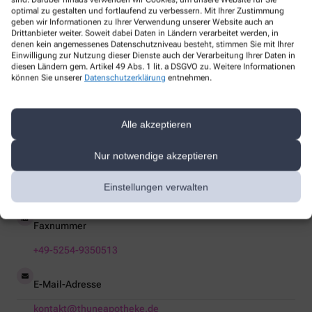
optimal zu gestalten und fortlaufend zu verbessern. Mit Ihrer Zustimmung
geben wir Informationen zu Ihrer Verwendung unserer Website auch an
Teilen Sie Ihre Leidenschaft für Gesundheit mit uns und werden
Drittanbieter weiter. Soweit dabei Daten in Ländern verarbeitet werden, in
denen kein angemessenes Datenschutzniveau besteht, stimmen Sie mit Ihrer
Sie Teil unseres Teams.
Einwilligung zur Nutzung dieser Dienste auch der Verarbeitung Ihrer Daten in
diesen Ländern gem. Artikel 49 Abs. 1 lit. a DSGVO zu. Weitere Informationen
können Sie unserer
Datenschutzerklärung
entnehmen.
So erreichen Sie uns
Apotheker/-in
Alle akzeptieren
Iris Christians
Nur notwendige akzeptieren
Telefonnummer
Einstellungen verwalten
+49-5254-935050
Faxnummer
+49-5254-9350513
E-Mail-Adresse
kontakt@thuneapotheke.de